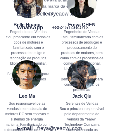
imagem da marca da empresa.
Email
belle@yeaowl.com
Belle Huang
Freya CHEN
WhatsApp
+852 51464013
Engenheiro de Vendas
Engenheiro de Vendas
Sou proficiente em todos os
Estou familiarizado com os
tipos de motores e
processos de produção e
familiarizado com o
processamento de
processo de design e
produtos de motores, bem
fabricação de produtos.
como com os processos de
Idioma: Inglês/Familiar,
comércio internacional.
Chinês/Familiar
Idioma: Inglês/Familiar,
Bem-vindo a me ligar para
Chinês/Familiar
consultar sobre vários
Bem-vindo a me ligar para
problemas.
consultar sobre vários
problemas.
Leo Ma
Jack Qiu
Sou responsável pelas
Gerentes de Vendas
vendas internacionais de
Sou o principal responsável
motores DC sem escovas e
pelo departamento de
sistemas de energia
vendas da Yeaowl
marítima. Familiarizado com
Technology Company,
E-mail
freya@yeaowl.com
o desempenho do produto e
supervisionando os