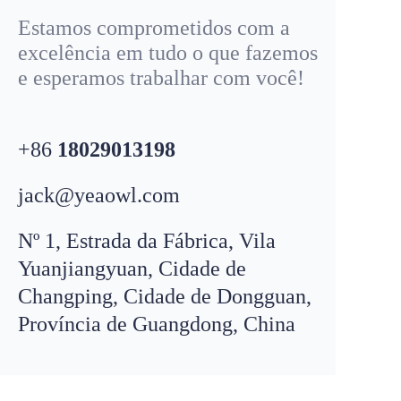
Estamos comprometidos com a
excelência em tudo o que fazemos
e esperamos trabalhar com você!
+86
18029013198
jack@yeaowl.com
Nº 1, Estrada da Fábrica, Vila
Yuanjiangyuan, Cidade de
Changping, Cidade de Dongguan,
Email
leo@
yeaowl
.com
Província de Guangdong, China
PT
WhatsApp
+8618319195198