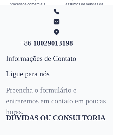
processos comerciais,
assuntos de vendas da
dedico-me a oferecer
empresa.
WhatsApp
+852
4431 9407
soluções profissionais e
Idioma: Chinês/Familiar
serviços de qualidade.
Você pode me enviar um e-
Sinta-se à vontade para me
mail para perguntar sobre o
contatar para consultas
andamento de nossos
sobre produtos ou negócios.
negócios.
+86
18029013198
Informações de Contato
Ligue para nós
Preencha o formulário e
entraremos em contato em poucas
horas.
DÚVIDAS OU CONSULTORIA