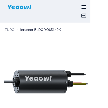
INÍCIO
TUDO
Inrunner BLDC YO65140X
PRODUTOS
Notícias e Motores
SOBRE NÓS
CONTATE-NOS