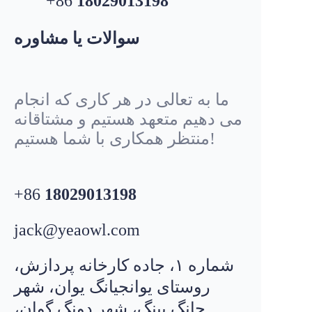
+86
18029013198
freya@yeaowl.com
ایمیل
سوالات یا مشاوره
ما به تعالی در هر کاری که انجام
می دهیم متعهد هستیم و مشتاقانه
منتظر همکاری با شما هستیم!
+86
18029013198
jack@yeaowl.com
شماره ۱، جاده کارخانه پردازش،
jack@yeaowl.com
ایمیل
روستای یوانجیانگ یوان، شهر
چانگ پینگ، شهر دونگ گوان،