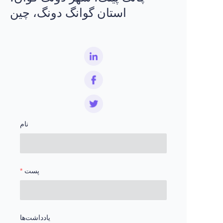
واتساپ
+852 4448 7781
استان گوانگ دونگ، چین
نام
پست
یادداشت‌ها