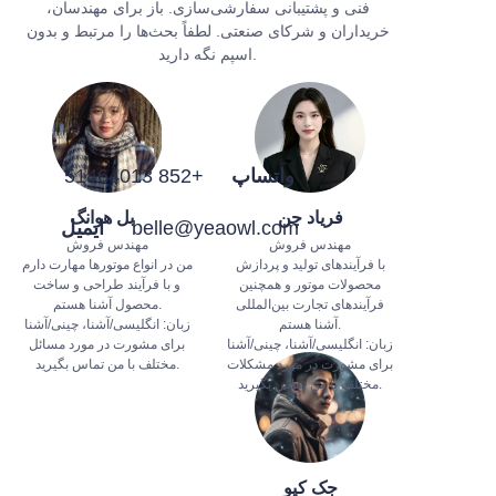
فنی و پشتیبانی سفارشی‌سازی. باز برای مهندسان،
خریداران و شرکای صنعتی. لطفاً بحث‌ها را مرتبط و بدون
اسپم نگه دارید.
واتساپ
+852 51464013
فریاد چن
بل هوانگ
belle@yeaowl.com
ایمیل
مهندس فروش
مهندس فروش
با فرآیندهای تولید و پردازش
من در انواع موتورها مهارت دارم
محصولات موتور و همچنین
و با فرآیند طراحی و ساخت
فرآیندهای تجارت بین‌المللی
محصول آشنا هستم.
آشنا هستم.
زبان: انگلیسی/آشنا، چینی/آشنا
زبان: انگلیسی/آشنا، چینی/آشنا
برای مشورت در مورد مسائل
برای مشورت در مورد مشکلات
مختلف با من تماس بگیرید.
مختلف با من تماس بگیرید.
جک کیو