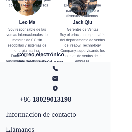
consultar sobre diversos
Bienvenido a llamarme
problemas.
para consultar sobre
diversos problemas.
Leo Ma
Jack Qiu
Soy responsable de las
Gerentes de Ventas
ventas internacionales de
Soy el principal responsable
motores de CC sin
del departamento de ventas
escobillas y sistemas de
de Yeaowl Technology
energía marina.
Company, supervisando los
Correo electrónico
Familiarizado con el
asuntos de ventas de la
rendimiento del producto y
empresa.
freya@yeaowl.com
los procesos comerciales,
Idioma: Chino/Familiar
WhatsApp
+852
4431 9407
me dedico a ofrecer
Puede enviarme un correo
soluciones profesionales y
electrónico para consultar
servicios de calidad. No
sobre el progreso de nuestro
dude en ponerse en
negocio.
contacto conmigo para
+86
18029013198
consultas sobre productos o
negocios.
Información de contacto
Llámanos