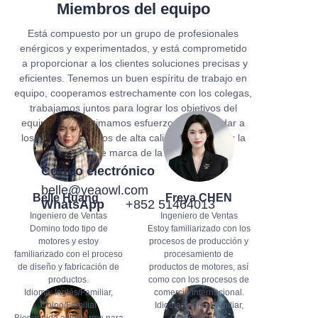
Miembros del equipo
Está compuesto por un grupo de profesionales
enérgicos y experimentados, y está comprometido
a proporcionar a los clientes soluciones precisas y
eficientes. Tenemos un buen espíritu de trabajo en
equipo, cooperamos estrechamente con los colegas,
trabajamos juntos para lograr los objetivos del
equipo, no escatimamos esfuerzos para brindar a
los clientes servicios de alta calidad y mantener la
imagen de marca de la empresa.
Correo electrónico
belle@yeaowl.com
Belle Huang
Freya CHEN
WhatsApp
+852 51464013
Ingeniero de Ventas
Ingeniero de Ventas
Domino todo tipo de
Estoy familiarizado con los
motores y estoy
procesos de producción y
familiarizado con el proceso
procesamiento de
de diseño y fabricación de
productos de motores, así
productos.
como con los procesos de
Idioma: Inglés/Familiar,
comercio internacional.
Chino/Familiar
Idioma: Inglés/Familiar,
Bienvenido a llamarme para
Chino/Familiar