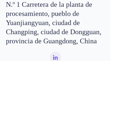
N.º 1 Carretera de la planta de
procesamiento, pueblo de
Yuanjiangyuan, ciudad de
Correo electrónico
Changping, ciudad de Dongguan,
leo@
yeaowl
.com
WhatsApp
+8618319195198
provincia de Guangdong, China
ES
Nombre
Correo